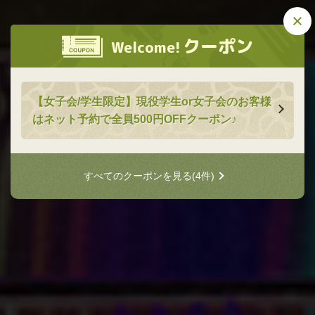
この店舗情報をシェアする
和牛焼肉食べ放題ヤキニクギャング梅田店
和牛焼肉食べ放題ヤキニクギャン
クーポン
Welcome!
大阪府大阪市北区曽根崎２丁目10-21 日宝曽根崎イースト １階
グ梅田店
https://yakinikumafiaumeda.owst.jp/
【女子会/学生限定】現役学生or女子会のお客様
お店情報をコピー
はネット予約で全員500円OFFクーポン♪
すべてのクーポンを見る
(4件)
閉じる